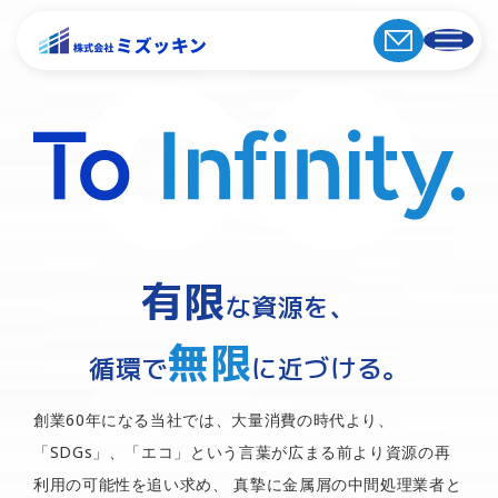
有限
な資源を、
無限
循環で
に近づける。
創業60年になる当社では、大量消費の時代より、
「SDGs」、「エコ」という言葉が広まる前より資源の再
利用の可能性を追い求め、
真摯に金属屑の中間処理業者と